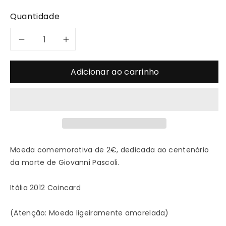
Quantidade
Diminuir
Aumentar
a
a
Adicionar ao carrinho
quantidade
quantidade
de
de
2012
2012
Moeda comemorativa de 2€, dedicada ao centenário
Giovanni
Giovanni
da morte de Giovanni Pascoli.
Pascoli
Pascoli
Itália 2012 Coincard
2€
2€
(Atenção: Moeda ligeiramente amarelada)
-
-