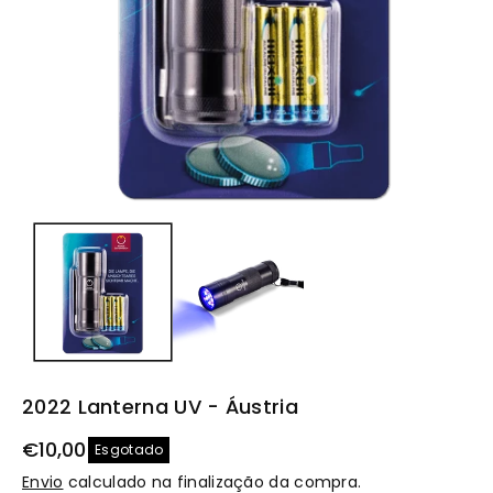
t
o
2022 Lanterna UV - Áustria
€10,00
Esgotado
Envio
calculado na finalização da compra.