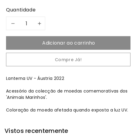
Quantidade
Diminuir
Aumentar
a
a
Adicionar ao carrinho
quantidade
quantidade
Compre Já!
de
de
2022
2022
Lanterna UV - Áustria 2022
Acessório da colecção de moedas comemorativas dos
Lanterna
Lanterna
'Animais Marinhos'.
UV
UV
Coloração da moeda afetada quando exposta a luz UV.
-
-
Vistos recentemente
Áustria
Áustria