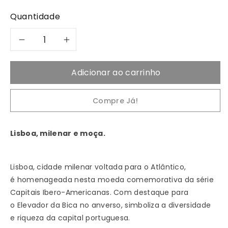
Quantidade
Diminuir
Aumentar
a
a
Adicionar ao carrinho
quantidade
quantidade
Compre Já!
de
de
2024
2024
Lisboa, milenar e moça.
Lisboa
Lisboa
Lisboa, cidade milenar voltada para o Atlântico,
7,50€
7,50€
é homenageada nesta moeda comemorativa da série
Capitais Ibero-Americanas. Com destaque para
Portugal
Portugal
o Elevador da Bica no anverso, simboliza a diversidade
e riqueza da capital portuguesa.
Proof
Proof