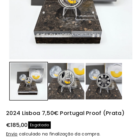
t
o
2024 Lisboa 7,50€ Portugal Proof (Prata)
€185,00
Esgotado
Envio
calculado na finalização da compra.