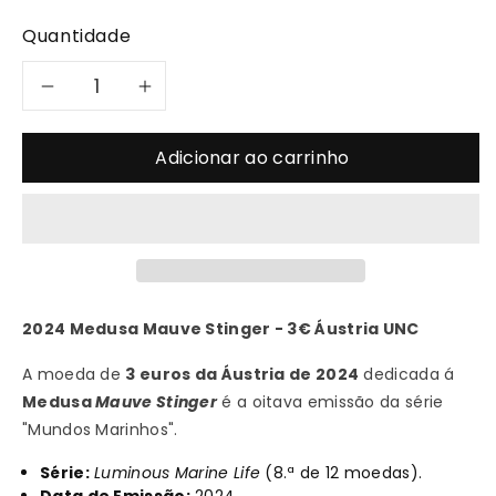
Quantidade
Diminuir
Aumentar
a
a
Adicionar ao carrinho
quantidade
quantidade
de
de
2024
2024
2024 Medusa Mauve Stinger - 3€ Áustria UNC
Medusa
Medusa
A moeda de
3 euros da Áustria de 2024
dedicada á
Mauve
Mauve
Medusa
Mauve Stinger
é a oitava emissão da série
"Mundos Marinhos".
Stinger
Stinger
Série:
Luminous Marine Life
(8.ª de 12 moedas).
-
-