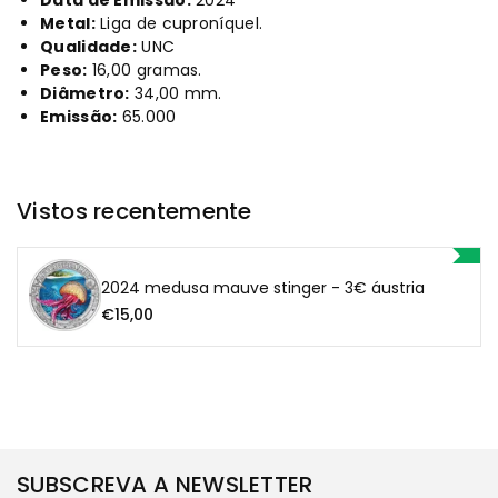
Data de Emissão:
2024
Metal:
Liga de cuproníquel.
3€
3€
Qualidade:
UNC
Peso:
16,00 gramas.
Áustria
Áustria
Diâmetro:
34,00 mm.
Emissão:
65.000
Vistos recentemente
2024 medusa mauve stinger - 3€ áustria
€15,00
SUBSCREVA A NEWSLETTER