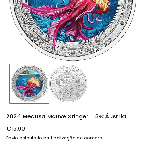
t
o
2024 Medusa Mauve Stinger - 3€ Áustria
€15,00
Envio
calculado na finalização da compra.