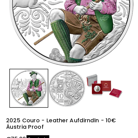
u
t
o
2025 Couro - Leather Aufdirndln - 10€
Áustria Proof