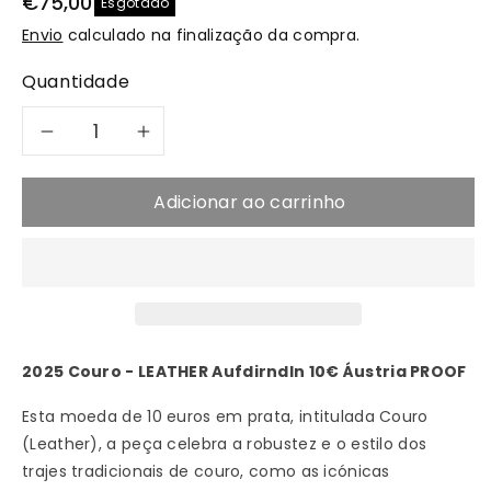
€75,00
Esgotado
Envio
calculado na finalização da compra.
Quantidade
Diminuir
Aumentar
a
a
Adicionar ao carrinho
quantidade
quantidade
de
de
2025
2025
2025 Couro - LEATHER Aufdirndln 10€ Áustria PROOF
Couro
Couro
Esta moeda de 10 euros em prata, intitulada Couro
-
-
(Leather), a peça celebra a robustez e o estilo dos
trajes tradicionais de couro, como as icónicas
Leather
Leather