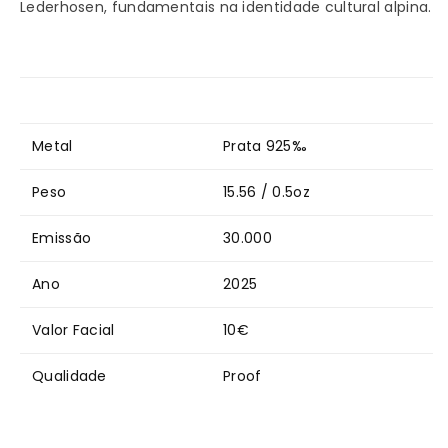
Lederhosen, fundamentais na identidade cultural alpina.
Aufdirndln
Aufdirndln
-
-
10€
10€
Metal
Prata 925‰
Áustria
Áustria
Peso
15.56 / 0.5oz
Proof
Proof
Emissão
30.000
Ano
2025
Valor Facial
10€
Qualidade
Proof