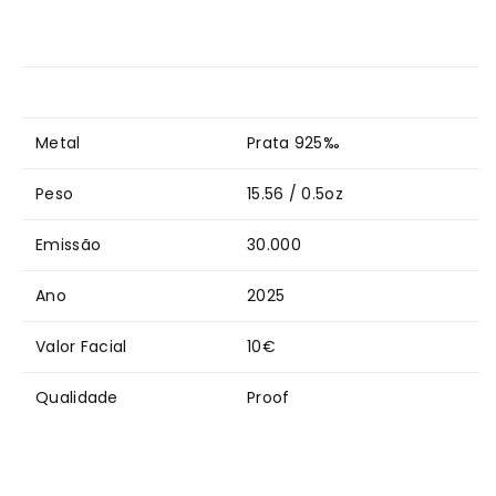
10€
10€
Áustria
Áustria
Proof
Proof
Metal
Prata 925‰
Peso
15.56 / 0.5oz
Emissão
30.000
Ano
2025
Valor Facial
10€
Qualidade
Proof