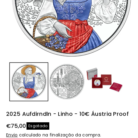
t
o
2025 Aufdirndln - Linho - 10€ Áustria Proof
€75,00
Esgotado
Envio
calculado na finalização da compra.