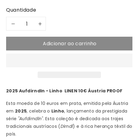
Quantidade
Diminuir
Aumentar
a
a
Adicionar ao carrinho
quantidade
quantidade
de
de
2025
2025
2025 Aufdirndln - Linho LINEN 10€ Áustria PROOF
Aufdirndln
Aufdirndln
Esta moeda de 10 euros em prata, emitida pela Áustria
-
-
em
2025
, celebra o
Linho
, lançamento da prestigiada
série
Linho
"Aufdirndln"
Linho
. Esta coleção é dedicada aos trajes
tradicionais austríacos (
Dirndl
) e à rica herança têxtil do
-
-
país.