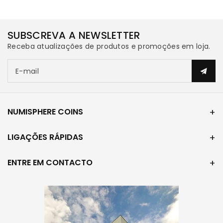
c/
c/
SUBSCREVA A NEWSLETTER
selo
selo
Receba atualizações de produtos e promoções em loja.
E-mail
NUMISPHERE COINS
LIGAÇÕES RÁPIDAS
ENTRE EM CONTACTO