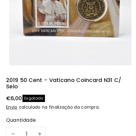
u
t
o
2019 50 Cent - Vaticano Coincard N31 C/
Selo
€6,00
Esgotado
Envio
calculado na finalização da compra.
Quantidade