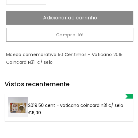
Diminuir
Aumentar
a
a
Adicionar ao carrinho
quantidade
quantidade
Compre Já!
de
de
2019
2019
Moeda comemorativa 50 Cêntimos - Vaticano 2019
Coincard N31 c/ selo
50
50
Cent
Cent
Vistos recentemente
-
-
2019 50 cent - vaticano coincard n31 c/ selo
Vaticano
Vaticano
€6,00
Coincard
Coincard
N31
N31