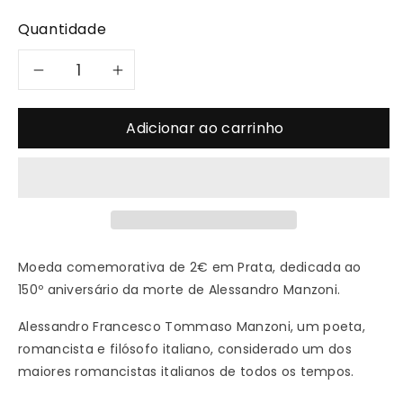
Quantidade
Diminuir
Aumentar
a
a
Adicionar ao carrinho
quantidade
quantidade
de
de
2023
2023
Moeda comemorativa de 2€ em Prata, dedicada ao
Manzoni
Manzoni
150º aniversário da morte de Alessandro Manzoni.
2€
2€
Alessandro Francesco Tommaso Manzoni, um poeta,
romancista e filósofo italiano, considerado um dos
-
-
maiores romancistas italianos de todos os tempos.
Itália
Itália