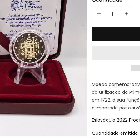
Diminuir
Au
a
a
quantid
qu
de
de
2022
20
Máquina
Má
Moeda comemorativa 
da utilização da Pri
a
a
em 1722, a sua funç
alimentada por carv
Vapor
Va
Eslováquia 2022 Proof
-
-
Quantidade emitida: