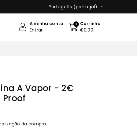
Português (portugal)
A minha conta
Carrinho
0
Entrar
€0,00
ina A Vapor - 2€
 Proof
nalização da compra.