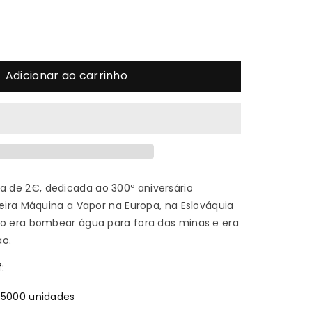
mentar
Adicionar ao carrinho
ade
antidade
22
quina
de 2€, dedicada ao 300º aniversário
meira Máquina a Vapor na Europa, na Eslováquia
ão era bombear água para fora das minas e era
ão.
por
:
 5000 unidades