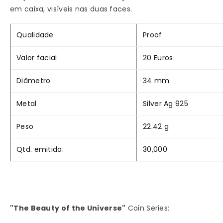
Einstein
Einstein
em caixa, visíveis nas duas faces.
Ring-
Ring-
Qualidade
Proof
20€
20€
Valor facial
20 Euros
Áustria
Áustria
Diâmetro
34 mm
Proof
Proof
Metal
Silver Ag 925
+
+
Peso
Caixa
Caixa
22.42 g
Coleção
Coleção
Qtd. emitida:
30,000
"The Beauty of the Universe"
Coin Series: