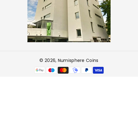
© 2026,
Numisphere Coins
M
é
t
o
d
o
s
d
e
p
a