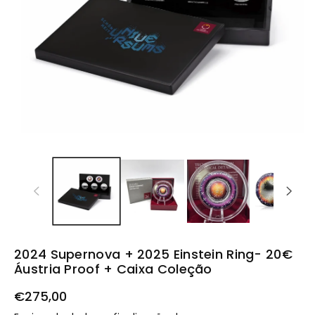
u
t
o
2024 Supernova + 2025 Einstein Ring- 20€
Áustria Proof + Caixa Coleção
€275,00