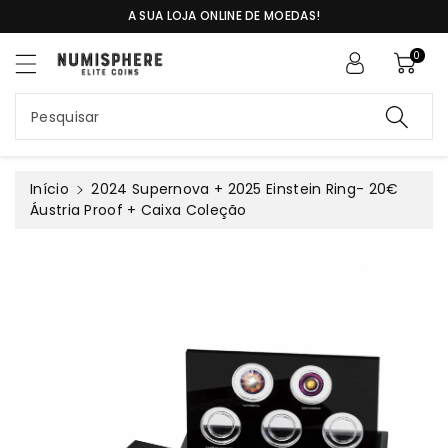
a
A SUA LOJA ONLINE DE MOEDAS!
S
o
al
c
0
t
o
ar
n
p
t
Pesquisar
ar
e
a
ú
a
d
Início
2024 Supernova + 2025 Einstein Ring- 20€
in
o
Áustria Proof + Caixa Coleção
f
or
m
a
ç
ã
o
d
o
pr
o
d