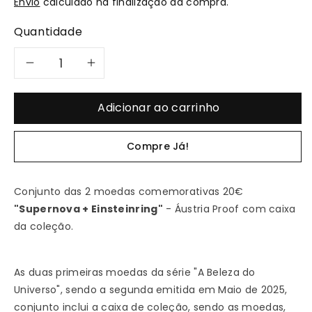
Envio
calculado na finalização da compra.
Quantidade
Diminuir
Aumentar
a
a
Adicionar ao carrinho
quantidade
quantidade
Compre Já!
de
de
2024
2024
Conjunto das 2 moedas comemorativas 20€
"Supernova + Einsteinring"
- Áustria Proof com caixa
Supernova
Supernova
da coleção.
+
+
As duas primeiras moedas da série "A Beleza do
2025
2025
Universo", sendo a segunda emitida em Maio de 2025,
conjunto inclui a caixa de coleção, sendo as moedas,